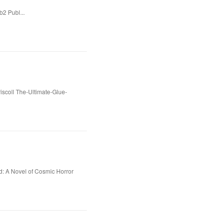
b2 Publ...
scoll The-Ultimate-Glue-
d: A Novel of Cosmic Horror