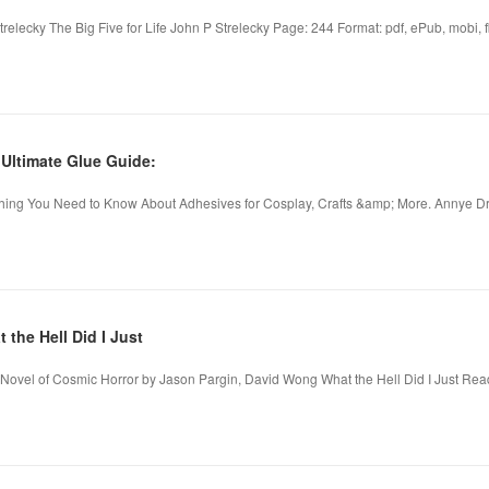
trelecky The Big Five for Life John P Strelecky Page: 244 Format: pdf, ePub, mobi, f
ltimate Glue Guide:
hing You Need to Know About Adhesives for Cosplay, Crafts &amp; More. Annye Dri
he Hell Did I Just
A Novel of Cosmic Horror by Jason Pargin, David Wong What the Hell Did I Just Rea