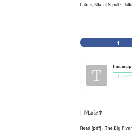
Latour, Nikolaj Schultz, Jul
thesimap
フォロ
関連記事
Read [pdf]> The Big Five 