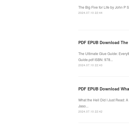
The Big Five for Life by John P S
2024.07.10 22:44
PDF EPUB Download The U
The Ultimate Glue Guide: Everyt
Guide.pdf ISBN: 978...
2024.07.10 22:43
PDF EPUB Download What t
What the Hell Did I Just Read: 
Jaso...
2024.07.10 22:42