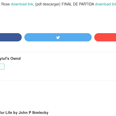
ie Rose
download link
, {pdf descargar} FINAL DE PARTIDA
download lin
ytuf's Ownd
ー
for Life by John P Strelecky