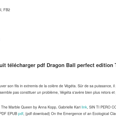
I, FB2
t
tuit télécharger pdf Dragon Ball perfect edition
er son fils in extremis de la colère de Végéta. Sûr de sa puissance, il 
emble pas constituer un problème, Végéta s'avère bien plus retors et pu
} The Marble Queen by Anna Kopp, Gabrielle Kari
link
, SIN TI PERO 
o PDF EPUB
pdf
, {pdf download} On the Emergence of an Ecological Cl